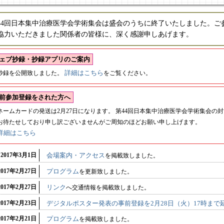
44回日本集中治療医学会学術集会は盛会のうちに終了いたしました。ご
協力いただきました関係者の皆様に、深く感謝申しあげます。
ェブ抄録・抄録アプリのご案内
詳細はこちら
抄録を公開致しました。
をご覧ください。
前参加登録をされた方へ
ネームカードの発送は2月27日になります。 第44回日本集中治療医学会学術集会の
お待たせしており申し訳ございませんがご周知のほどお願い申し上げます。
詳細はこちら
2017年3月1日
会場案内・アクセス
を掲載致しました。
2017年2月27日
プログラム
を更新致しました。
2017年2月27日
リンク
へ交通情報を掲載致しました。
2017年2月23日
デジタルポスター発表の事前登録を2月28日（火）17時まで
2017年2月21日
プログラム
を掲載致しました。