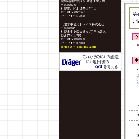
侵襲制御医学講座 救急医学分野
〒060-8638
札幌市北区北15条西7丁目
TEL:011-706-7377
第
FAX:011-706-7378
ご
【運営事務局】マイス株式会社
〒060-0041
札幌市中央区大通東7丁目18番地2
EAST7ビル7階
ウ
TEL:011-280-8008
FAX:011-280-4000
contact＠44jsicm.gakkai.me
事